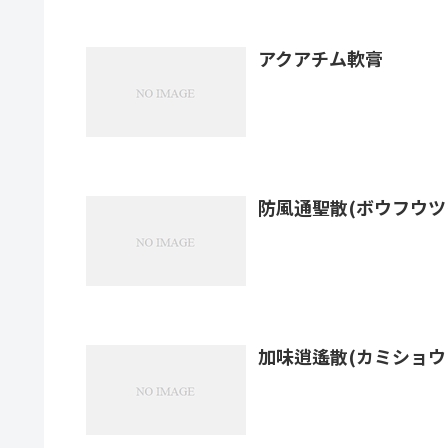
アクアチム軟膏
防風通聖散(ボウフウツ
加味逍遙散(カミショウ