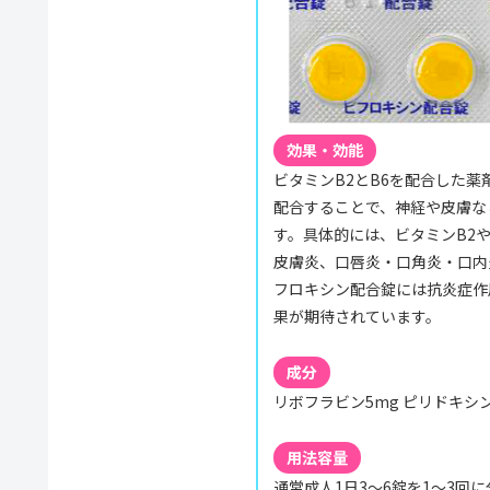
効果・効能
ビタミンB2とB6を配合した
配合することで、神経や皮膚な
す。具体的には、ビタミンB2
皮膚炎、口唇炎・口角炎・口内
フロキシン配合錠には抗炎症作
果が期待されています。
成分
リボフラビン5mg ピリドキシン
用法容量
通常成人1日3〜6錠を1〜3回