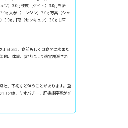
ツ）3.0g 桂皮（ケイヒ）3.0g 当帰
3.0g 人参（ニンジン）3.0g 芍薬（シャ
3.0g 川芎（センキュウ）3.0g 甘草
を1 日 2回、食前もしくは食間に水また
年 齢、体重、症状により適宜増減され
嘔吐、下痢など伴うことがあります。重
テロン症、ミオパチー、肝機能障害が挙