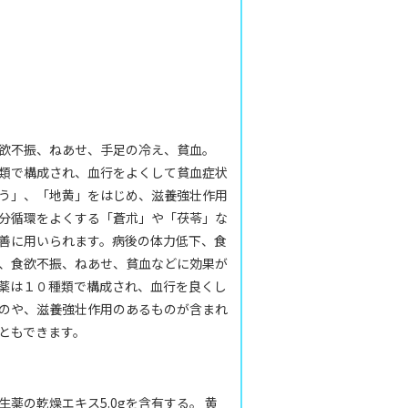
欲不振、ねあせ、手足の冷え、貧血。
類で構成され、血行をよくして貧血症状
う」、「地黄」をはじめ、滋養強壮作用
分循環をよくする「蒼朮」や「茯苓」な
善に用いられます。病後の体力低下、食
、食欲不振、ねあせ、貧血などに効果が
薬は１０種類で構成され、血行を良くし
のや、滋養強壮作用のあるものが含まれ
ともできます。
生薬の乾燥エキス5.0gを含有する。 黄