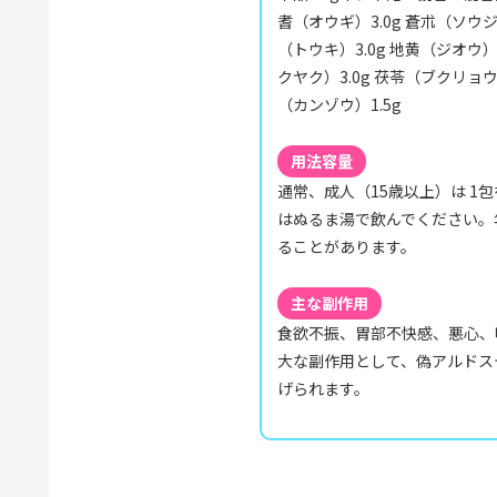
耆（オウギ）3.0g 蒼朮（ソウジュ
（トウキ）3.0g 地黄（ジオウ）
クヤク）3.0g 茯苓（ブクリョウ）
（カンゾウ）1.5g
用法容量
通常、成人（15歳以上）は 1包
はぬるま湯で飲んでください。
ることがあります。
主な副作用
食欲不振、胃部不快感、悪心、
大な副作用として、偽アルドス
げられます。