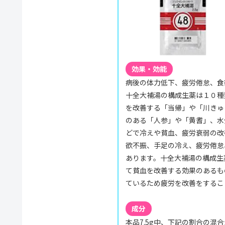
効果・効能
病後の体力低下、疲労倦怠、食
十全大補湯の構成生薬は１０種
を改善する「当帰」や「川きゅ
のある「人参」や「黄耆」、水
どで冷えや貧血、疲労衰弱の改
欲不振、手足の冷え、疲労倦怠
あります。十全大補湯の構成生
て貧血を改善する効果のあるも
ているため疲労を改善をするこ
成分
本品7.5g中、下記の割合の混合