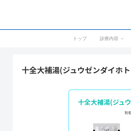
トップ
診療内容
十全大補湯(ジュウゼンダイホト
十全大補湯(ジュ
別